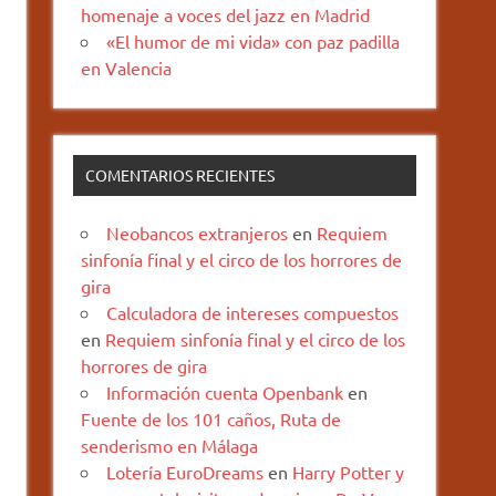
homenaje a voces del jazz en Madrid
«El humor de mi vida» con paz padilla
en Valencia
COMENTARIOS RECIENTES
Neobancos extranjeros
en
Requiem
sinfonía final y el circo de los horrores de
gira
Calculadora de intereses compuestos
en
Requiem sinfonía final y el circo de los
horrores de gira
Información cuenta Openbank
en
Fuente de los 101 caños, Ruta de
senderismo en Málaga
Lotería EuroDreams
en
Harry Potter y