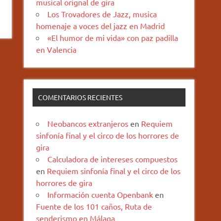
musical orignal de gira
Los Trovadores de Jazz, musica
homenaje a voces del jazz en Madrid
«El humor de mi vida» con paz padilla
en Valencia
COMENTARIOS RECIENTES
Neobancos extranjeros
en
Requiem
sinfonía final y el circo de los horrores de
gira
Calculadora de intereses compuestos
en
Requiem sinfonía final y el circo de los
horrores de gira
Información cuenta Openbank
en
Fuente de los 101 caños, Ruta de
senderismo en Málaga