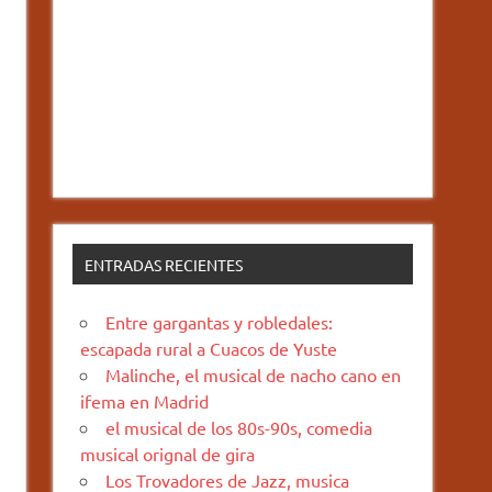
ENTRADAS RECIENTES
Entre gargantas y robledales:
escapada rural a Cuacos de Yuste
Malinche, el musical de nacho cano en
ifema en Madrid
el musical de los 80s-90s, comedia
musical orignal de gira
Los Trovadores de Jazz, musica