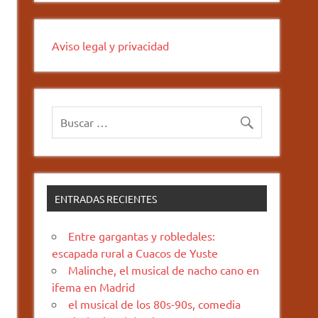
Aviso legal y privacidad
ENTRADAS RECIENTES
Entre gargantas y robledales:
escapada rural a Cuacos de Yuste
Malinche, el musical de nacho cano en
ifema en Madrid
el musical de los 80s-90s, comedia