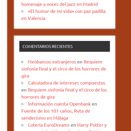
homenaje a voces del jazz en Madrid
«El humor de mi vida» con paz padilla
en Valencia
COMENTARIOS RECIENTES
Neobancos extranjeros
en
Requiem
sinfonía final y el circo de los horrores de
gira
Calculadora de intereses compuestos
en
Requiem sinfonía final y el circo de los
horrores de gira
Información cuenta Openbank
en
Fuente de los 101 caños, Ruta de
senderismo en Málaga
Lotería EuroDreams
en
Harry Potter y