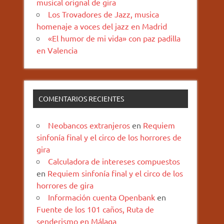
musical orignal de gira
Los Trovadores de Jazz, musica
homenaje a voces del jazz en Madrid
«El humor de mi vida» con paz padilla
en Valencia
COMENTARIOS RECIENTES
Neobancos extranjeros
en
Requiem
sinfonía final y el circo de los horrores de
gira
Calculadora de intereses compuestos
en
Requiem sinfonía final y el circo de los
horrores de gira
Información cuenta Openbank
en
Fuente de los 101 caños, Ruta de
senderismo en Málaga