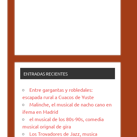
ENTRADAS RECIENTES
Entre gargantas y robledales:
escapada rural a Cuacos de Yuste
Malinche, el musical de nacho cano en
ifema en Madrid
el musical de los 80s-90s, comedia
musical orignal de gira
Los Trovadores de Jazz, musica