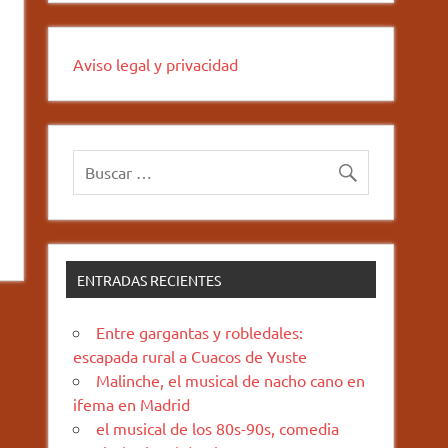
Aviso legal y privacidad
ENTRADAS RECIENTES
Entre gargantas y robledales:
escapada rural a Cuacos de Yuste
Malinche, el musical de nacho cano en
ifema en Madrid
el musical de los 80s-90s, comedia