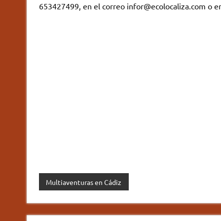
653427499, en el correo infor@ecolocaliza.com o e
Multiaventuras en Cádiz