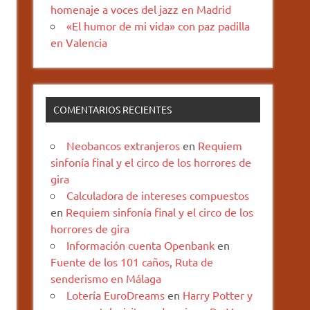
homenaje a voces del jazz en Madrid
«El humor de mi vida» con paz padilla
en Valencia
COMENTARIOS RECIENTES
Neobancos extranjeros
en
Requiem
sinfonía final y el circo de los horrores de
gira
Calculadora de intereses compuestos
en
Requiem sinfonía final y el circo de los
horrores de gira
Información cuenta Openbank
en
Fuente de los 101 caños, Ruta de
senderismo en Málaga
Lotería EuroDreams
en
Harry Potter y