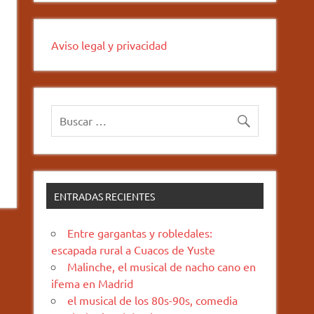
Aviso legal y privacidad
ENTRADAS RECIENTES
Entre gargantas y robledales:
escapada rural a Cuacos de Yuste
Malinche, el musical de nacho cano en
ifema en Madrid
el musical de los 80s-90s, comedia