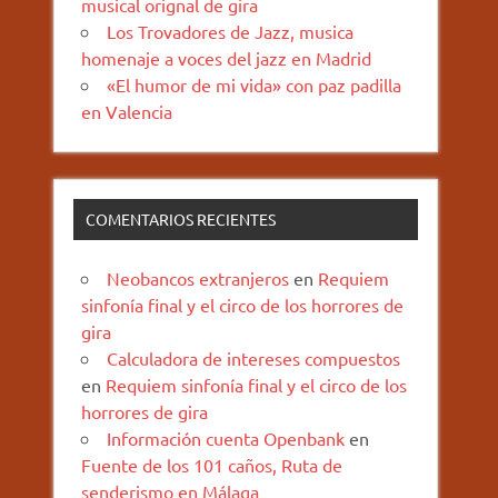
musical orignal de gira
Los Trovadores de Jazz, musica
homenaje a voces del jazz en Madrid
«El humor de mi vida» con paz padilla
en Valencia
COMENTARIOS RECIENTES
Neobancos extranjeros
en
Requiem
sinfonía final y el circo de los horrores de
gira
Calculadora de intereses compuestos
en
Requiem sinfonía final y el circo de los
horrores de gira
Información cuenta Openbank
en
Fuente de los 101 caños, Ruta de
senderismo en Málaga