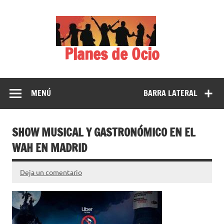
Saltar
al
contenido
Planes de Ocio
MENÚ
BARRA LATERAL
SHOW MUSICAL Y GASTRONÓMICO EN EL
WAH EN MADRID
Deja un comentario