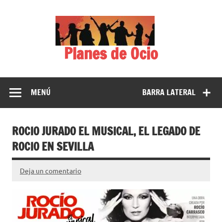
Saltar
al
contenido
Planes de Ocio
MENÚ
BARRA LATERAL
ROCIO JURADO EL MUSICAL, EL LEGADO DE
ROCIO EN SEVILLA
Deja un comentario