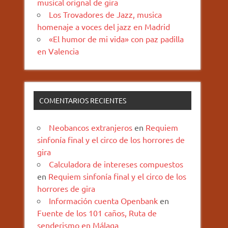
musical orignal de gira
Los Trovadores de Jazz, musica
homenaje a voces del jazz en Madrid
«El humor de mi vida» con paz padilla
en Valencia
COMENTARIOS RECIENTES
Neobancos extranjeros
en
Requiem
sinfonía final y el circo de los horrores de
gira
Calculadora de intereses compuestos
en
Requiem sinfonía final y el circo de los
horrores de gira
Información cuenta Openbank
en
Fuente de los 101 caños, Ruta de
senderismo en Málaga