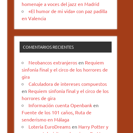
homenaje a voces del jazz en Madrid
«El humor de mi vida» con paz padilla
en Valencia
COMENTARIOS RECIENTES
Neobancos extranjeros
en
Requiem
sinfonía final y el circo de los horrores de
gira
Calculadora de intereses compuestos
en
Requiem sinfonía final y el circo de los
horrores de gira
Información cuenta Openbank
en
Fuente de los 101 caños, Ruta de
senderismo en Málaga
Lotería EuroDreams
en
Harry Potter y