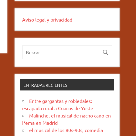
Aviso legal y privacidad
ENTRADAS RECIENTES
Entre gargantas y robledales:
escapada rural a Cuacos de Yuste
Malinche, el musical de nacho cano en
ifema en Madrid
el musical de los 80s-90s, comedia