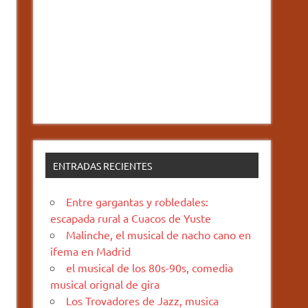
ENTRADAS RECIENTES
Entre gargantas y robledales:
escapada rural a Cuacos de Yuste
Malinche, el musical de nacho cano en
ifema en Madrid
el musical de los 80s-90s, comedia
musical orignal de gira
Los Trovadores de Jazz, musica