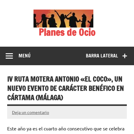
Saltar
al
contenido
Planes de Ocio
MENÚ
BARRA LATERAL
IV RUTA MOTERA ANTONIO «EL COCO», UN
NUEVO EVENTO DE CARÁCTER BENÉFICO EN
CÁRTAMA (MÁLAGA)
Deja un comentario
Este año ya es el cuarto año consecutivo que se celebra